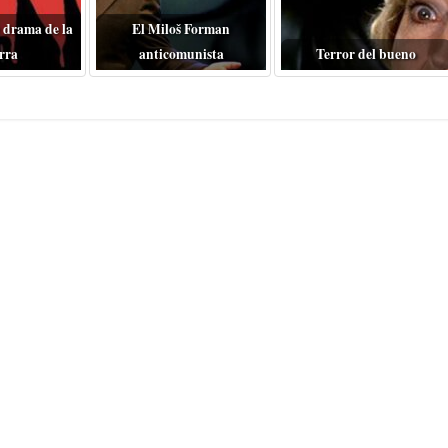
 drama de la
El Miloš Forman
rra
anticomunista
Terror del bueno