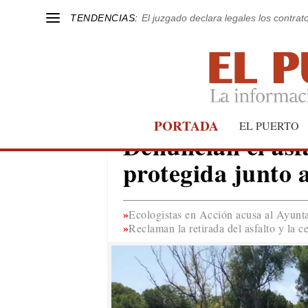
TENDENCIAS:
El juzgado declara legales los contrat
PORTADA
EL PUERTO
EL PUERTO
Denuncian el asfa
protegida junto 
Ecologistas en Acción acusa al Ayunta
Reclaman la retirada del asfalto y la c