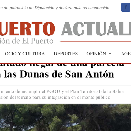
os de patrocinio de Diputación y declara nula su suspensión
OCIO Y CULTURA
DEPORTES
OPINIÓN
AGE
ltado ilegal de una parcela
a las Dunas de San Antón
miento de incumplir el PGOU y el Plan Territorial de la Bahía
esión del terreno para su integración en el monte público