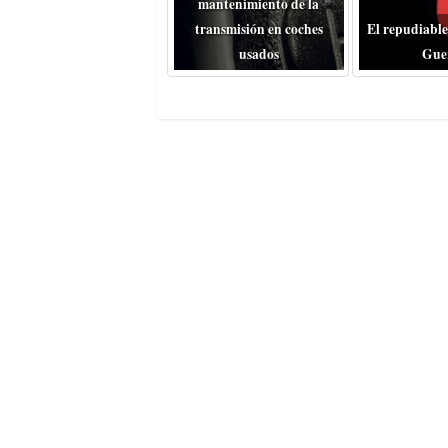
mantenimiento de la
transmisión en coches
El repudiable
usados
Gue