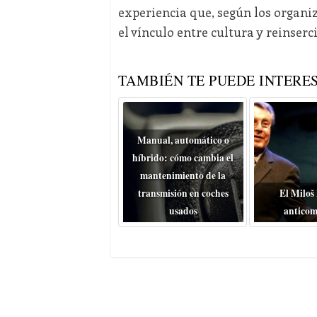
experiencia que, según los organiz
el vínculo entre cultura y reinserci
TAMBIÉN TE PUEDE INTERES
Manual, automático o
híbrido: cómo cambia el
mantenimiento de la
transmisión en coches
El Miloš
usados
anticom