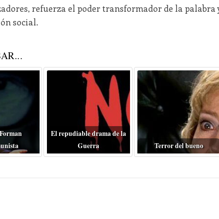
adores, refuerza el poder transformador de la palabra 
ón social.
AR...
 Forman
El repudiable drama de la
unista
Guerra
Terror del bueno