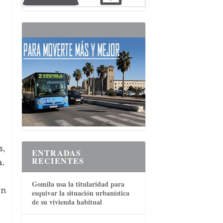
s,
ENTRADAS
RECIENTES
a.
Gomila usa la titularidad para
on
esquivar la situación urbanística
de su vivienda habitual