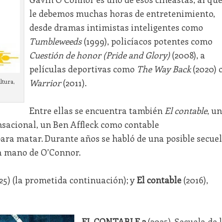
le debemos muchas horas de entretenimiento,
desde dramas intimistas inteligentes como
Tumbleweeds
(1999), policíacos potentes como
Cuestión de honor (Pride and Glory)
(2008), a
películas deportivas como
The Way Back
(2020) 
Warrior
(2011).
ltura,
Entre ellas se encuentra también
El contable
, u
nsacional, un Ben Affleck como contable
ara matar. Durante años se habló de una posible secue
la mano de O’Connor.
25) (la prometida continuación); y
El contable
(2016),
EL CONTABLE 2
(2025). Secuela de 