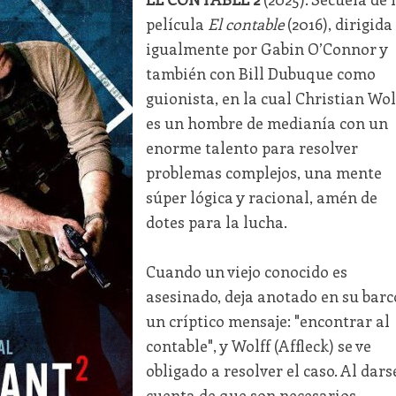
película
El contable
(2016), dirigida
igualmente por Gabin O’Connor y
también con Bill Dubuque como
guionista, en la cual Christian Wol
es un hombre de medianía con un
enorme talento para resolver
problemas complejos, una mente
súper lógica y racional, amén de
dotes para la lucha.
Cuando un viejo conocido es
asesinado, deja anotado en su barc
un críptico mensaje: "encontrar al
contable", y Wolff (Affleck) se ve
obligado a resolver el caso. Al dars
cuenta de que son necesarios