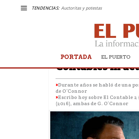
TENDENCIAS:
Auctoritas y potestas
PORTADA
EL VAPORCITO CON EL CINE
EL PUERTO
Contables in ac
Durante años se habló de una pos
de O’Connor
Escribo hoy sobre El Contable 2 
(2016), ambas de G. O’Connor