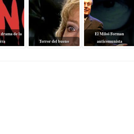
 drama de la
El Miloš Forman
rra
Terror del bueno
anticomunista