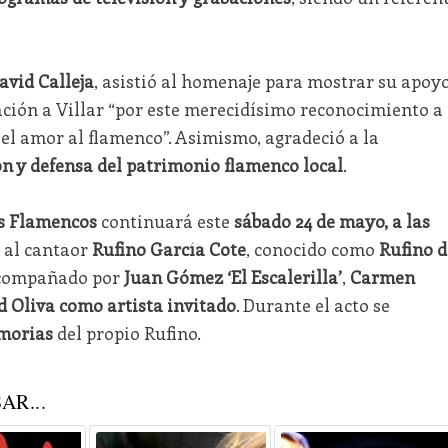
avid Calleja
, asistió al homenaje para mostrar su apoy
ación a Villar “por este merecidísimo reconocimiento a
el amor al flamenco”. Asimismo, agradeció a la
n y defensa del patrimonio flamenco local
.
s Flamencos
continuará este
sábado 24 de mayo, a las
o al cantaor
Rufino García Cote
, conocido como
Rufino d
 acompañado por
Juan Gómez ‘El Escalerilla’
,
Carmen
d Oliva como artista invitado
. Durante el acto se
morias
del propio Rufino.
AR...