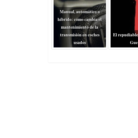
Manual, automático o
híbrido: cómo cambia el
mantenimiento de la
transmisión en coches
El repudiable
usados
Gue