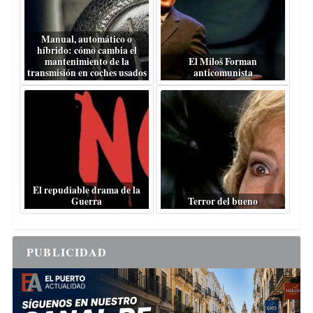
Manual, automático o
híbrido: cómo cambia el
mantenimiento de la
El Miloš Forman
transmisión en coches usados
anticomunista
El repudiable drama de la
Guerra
Terror del bueno
PUBLICIDAD