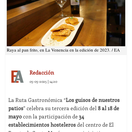
Raya al pan frito, en La Venencia en la edición de 2023. / EA
Redacción
05-05-2025 | 14:20
La Ruta Gastronómica “
Los guisos de nuestros
patios
” celebra su tercera edición del
8 al 18 de
mayo
con la participación de
34
establecimientos hosteleros
del centro de El