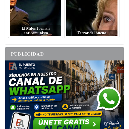
El Miloš Forman
anticomunista
Terror del bueno
PUBLICIDAD