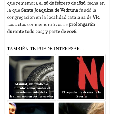
que rememora el
26 de febrero de 1826
, fecha en
la que
Santa Joaquina de Vedruna
fundó la
congregación en la localidad catalana de
Vic
.
Los actos conmemorativos se
prolongarán
durante todo 2025 y parte de 2026
.
TAMBIÉN TE PUEDE INTERESAR...
Manual, automático o
híbrido: cómo cambia el
mantenimiento de la
El repudiable drama de la
transmisión en coches usados
Guerra