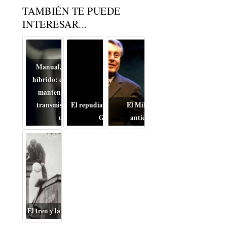
TAMBIÉN TE PUEDE
INTERESAR...
Manual, automático o
híbrido: cómo cambia el
mantenimiento de la
transmisión en coches
El repudiable drama de la
El Miloš Forman
usados
Guerra
anticomunista
El tren y la Gran Depresión