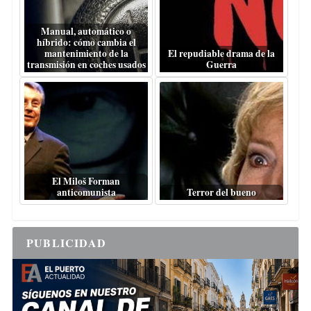
Manual, automático o
híbrido: cómo cambia el
mantenimiento de la
El repudiable drama de la
transmisión en coches usados
Guerra
El Miloš Forman
anticomunista
Terror del bueno
PUBLICIDAD