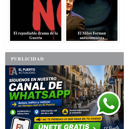
El repudiable drama de la
El Miloš Forman
Guerra
anticomunista
PUBLICIDAD