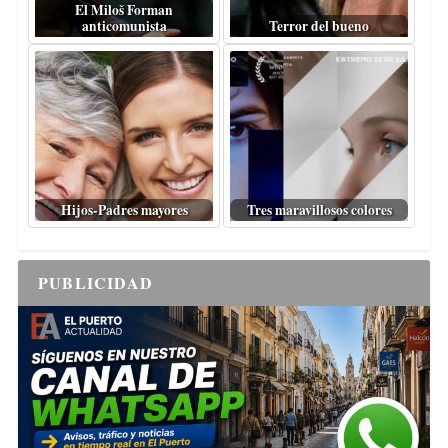
El Miloš Forman
anticomunista
Terror del bueno
Hijos-Padres mayores
Tres maravillosos colores
PUBLICIDAD