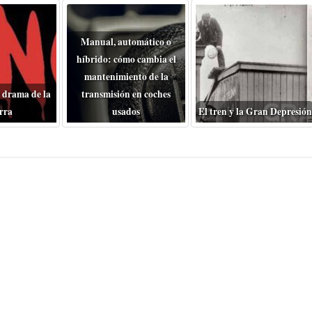
Manual, automático o
híbrido: cómo cambia el
mantenimiento de la
 drama de la
transmisión en coches
rra
usados
El tren y la Gran Depresión