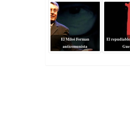
El Miloš Forman
El repudiable
anticomunista
Gue