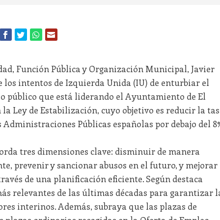
dad, Función Pública y Organización Municipal, Javier
los intentos de Izquierda Unida (IU) de enturbiar el
eo público que está liderando el Ayuntamiento de El
la Ley de Estabilización, cuyo objetivo es reducir la ta
s Administraciones Públicas españolas por debajo del 8
orda tres dimensiones clave: disminuir de manera
e, prevenir y sancionar abusos en el futuro, y mejorar
ravés de una planificación eficiente. Según destaca
 más relevantes de las últimas décadas para garantizar l
dores interinos. Además, subraya que las plazas de
as plazas ordinarias recogidas en la Oferta de Empleo