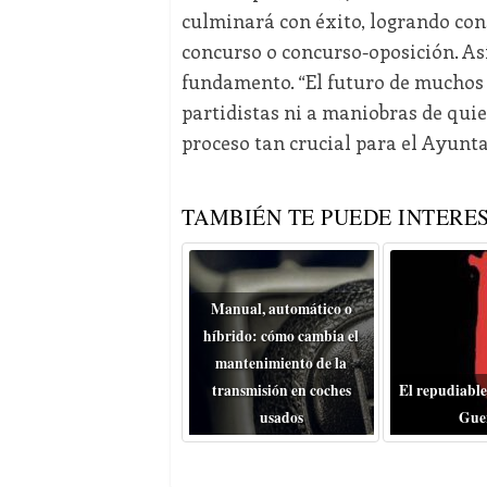
culminará con éxito, logrando con
concurso o concurso-oposición. Así
fundamento. “El futuro de muchos 
partidistas ni a maniobras de quie
proceso tan crucial para el Ayunta
TAMBIÉN TE PUEDE INTERES
Manual, automático o
híbrido: cómo cambia el
mantenimiento de la
transmisión en coches
El repudiable
usados
Gue