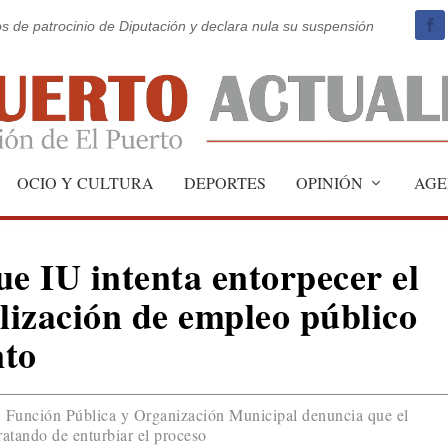
os de patrocinio de Diputación y declara nula su suspensión
OCIO Y CULTURA
DEPORTES
OPINIÓN
AGE
ue IU intenta entorpecer el
ilización de empleo público
nto
, Función Pública y Organización Municipal denuncia que el
ratando de enturbiar el proceso