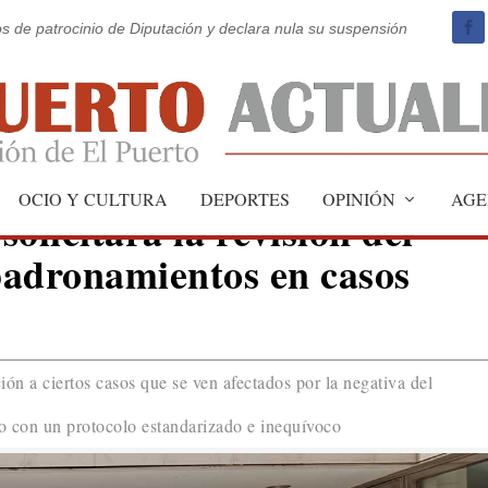
os de patrocinio de Diputación y declara nula su suspensión
OCIO Y CULTURA
DEPORTES
OPINIÓN
AGE
olicitará la revisión del
padronamientos en casos
ión a ciertos casos que se ven afectados por la negativa del
co con un protocolo estandarizado e inequívoco