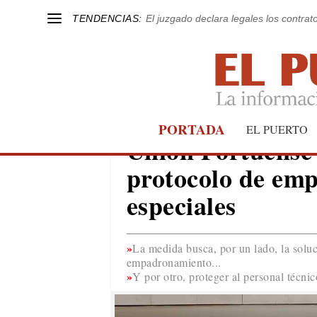
TENDENCIAS:
El juzgado declara legales los contrat
PORTADA
EL PUERTO
EL PUERTO
Unión Portuense s
protocolo de em
especiales
La medida busca, por un lado, la soluc
empadronamiento...
Y por otro, proteger al personal técni