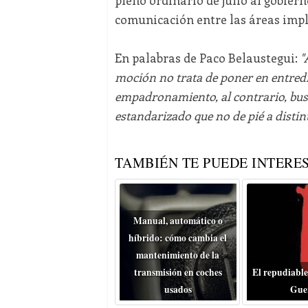
comunicación entre las áreas impli
En palabras de Paco Belaustegui:
"
moción no trata de poner en entredic
empadronamiento, al contrario, bus
estandarizado que no de pié a distin
TAMBIÉN TE PUEDE INTERES
Manual, automático o
híbrido: cómo cambia el
mantenimiento de la
transmisión en coches
El repudiable
usados
Gue