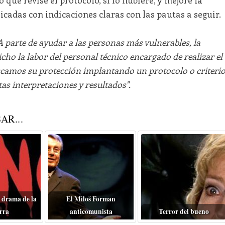
cadas con indicaciones claras con las pautas a seguir.
A parte de ayudar a las personas más vulnerables, la
ho la labor del personal técnico encargado de realizar el
camos su protección implantando un protocolo o criteri
tas interpretaciones y resultados".
AR...
 drama de la
El Miloš Forman
rra
anticomunista
Terror del bueno