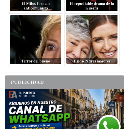
El Miloš Forman
El repudiable drama de la
anticomunista
Guerra
Terror del bueno
Hijos-Padres mayores
PUBLICIDAD