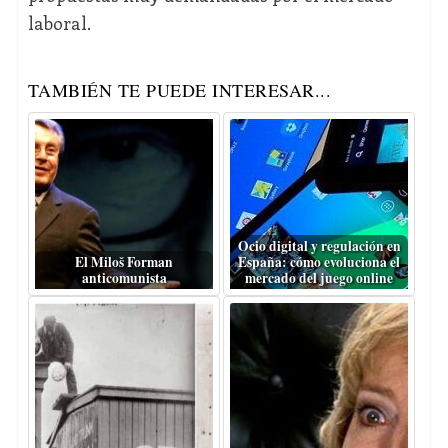
laboral.
TAMBIÉN TE PUEDE INTERESAR...
Ocio digital y regulación en
El Miloš Forman
España: cómo evoluciona el
anticomunista
mercado del juego online