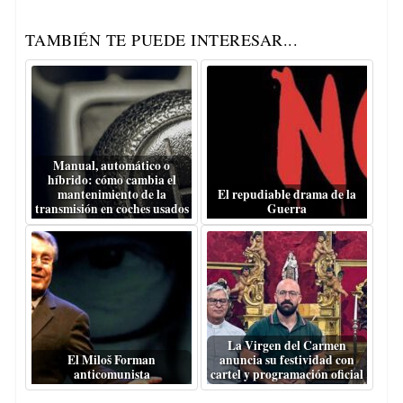
TAMBIÉN TE PUEDE INTERESAR...
Manual, automático o
híbrido: cómo cambia el
mantenimiento de la
El repudiable drama de la
transmisión en coches usados
Guerra
La Virgen del Carmen
El Miloš Forman
anuncia su festividad con
anticomunista
cartel y programación oficial