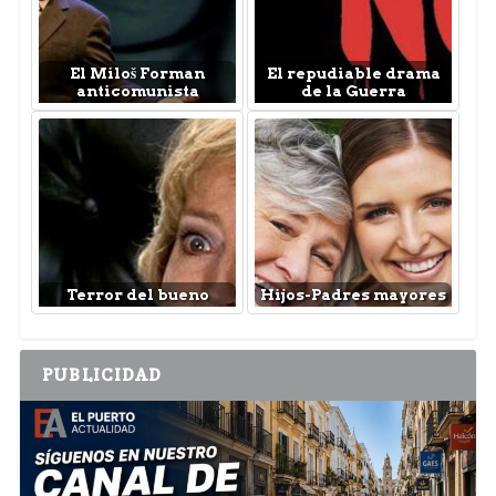
El Miloš Forman
El repudiable drama
anticomunista
de la Guerra
Terror del bueno
Hijos-Padres mayores
PUBLICIDAD