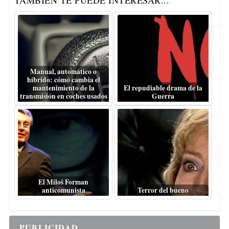
TAMBIÉN TE PUEDE INTERESAR...
Manual, automático o
híbrido: cómo cambia el
mantenimiento de la
El repudiable drama de la
transmisión en coches usados
Guerra
El Miloš Forman
anticomunista
Terror del bueno
PUBLICIDAD