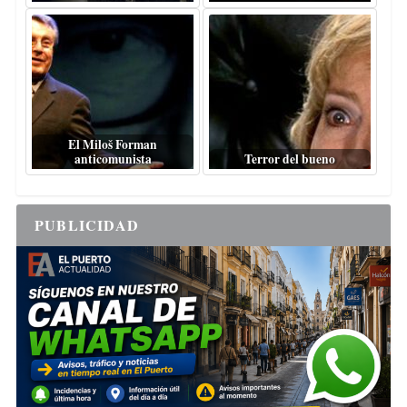
El Miloš Forman
anticomunista
Terror del bueno
PUBLICIDAD