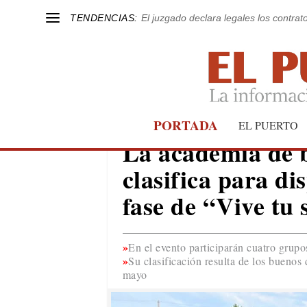
TENDENCIAS:
El juzgado declara legales los contrat
PORTADA
EL PUERTO
CULTURA
La academia de b
clasifica para di
fase de “Vive tu
En el evento participarán cuatro grupo
Su clasificación resulta de los buenos 
mayo