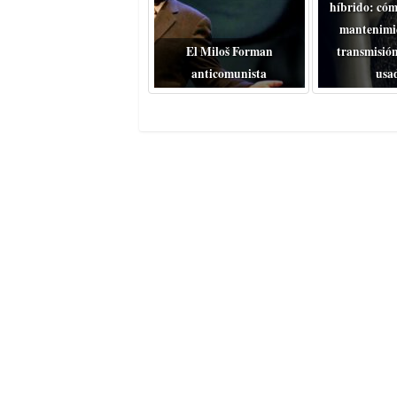
híbrido: cóm
mantenimie
El Miloš Forman
transmisión
anticomunista
usa