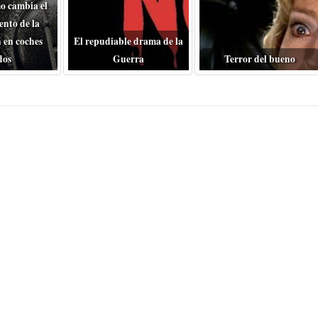
o cambia el
nto de la
 en coches
El repudiable drama de la
dos
Guerra
Terror del bueno