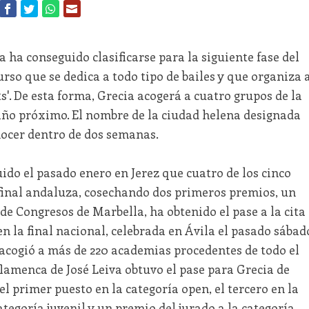
 ha conseguido clasificarse para la siguiente fase del
rso que se dedica a todo tipo de bailes y que organiza 
s'. De esta forma, Grecia acogerá a cuatro grupos de la
 año próximo. El nombre de la ciudad helena designada
nocer dentro de dos semanas.
do el pasado enero en Jerez que cuatro de los cinco
final andaluza, cosechando dos primeros premios, un
 de Congresos de Marbella, ha obtenido el pase a la cita
n la final nacional, celebrada en Ávila el pasado sábad
 acogió a más de 220 academias procedentes de todo el
flamenca de José Leiva obtuvo el pase para Grecia de
el primer puesto en la categoría open, el tercero en la
categoría juvenil y un premio del jurado a la categoría