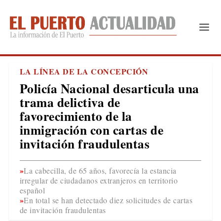
LA LÍNEA DE LA CONCEPCIÓN
Policía Nacional desarticula una
trama delictiva de
favorecimiento de la
inmigración con cartas de
invitación fraudulentas
La cabecilla, de 65 años, favorecía la estancia
irregular de ciudadanos extranjeros en territorio
español
En total se han detectado diez solicitudes de cartas
de invitación fraudulentas