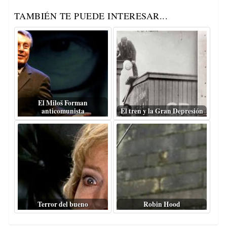
TAMBIÉN TE PUEDE INTERESAR...
El Miloš Forman
anticomunista
El tren y la Gran Depresión
Terror del bueno
Robin Hood