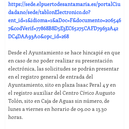
https://sede.elpuertodesantamaria.es/portalCiu
dadano/sede/tablonElectronico.do?
ent_id=1&idioma=1&aDoc=F&documento=206546
7&codVerif=77868B8D5E3EC65275CAFD79632A42
DC4DAA93A0&opc_id=268
Desde el Ayuntamiento se hace hincapié en que
en caso de no poder realizar su presentación
electrónica, las solicitudes se podrán presentar
en el registro general de entrada del
Ayuntamiento, sito en plaza Isaac Peral 4 y en
el registro auxiliar del Centro Cívico Augusto
Tolón, sito en Caja de Aguas sin número, de
lunes a viernes en horario de 09.00 a 13.30
horas.