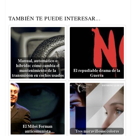
TAMBIÉN TE PUEDE INTERESAR...
Manual, automático o
híbrido: cómo cambia el
mantenimiento de la
El repudiable drama de la
transmisión en coches usados
Guerra
El Miloš Forman
anticomunista
Tres maravillosos colores