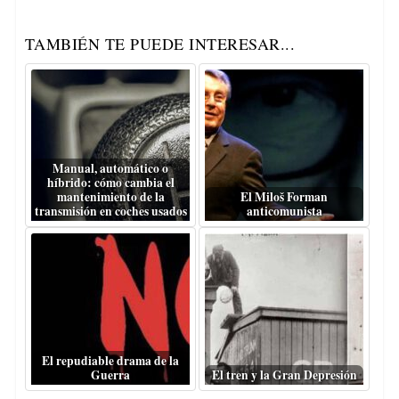
TAMBIÉN TE PUEDE INTERESAR...
Manual, automático o
híbrido: cómo cambia el
mantenimiento de la
El Miloš Forman
transmisión en coches usados
anticomunista
El repudiable drama de la
Guerra
El tren y la Gran Depresión