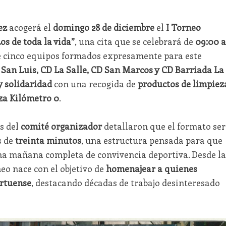
ez
acogerá el
domingo 28 de diciembre
el
I Torneo
os de toda la vida”
, una cita que se celebrará de
09:00 a
e cinco equipos formados expresamente para este
 San Luis, CD La Salle, CD San Marcos y CD Barriada La
y solidaridad
con una recogida de
productos de limpiez
za Kilómetro 0
.
s del
comité organizador
detallaron que el formato ser
s de
treinta minutos
, una estructura pensada para que
na mañana completa de convivencia deportiva. Desde la
eo nace con el objetivo de
homenajear a quienes
ortuense
, destacando décadas de trabajo desinteresado