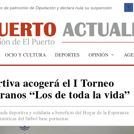
os de patrocinio de Diputación y declara nula su suspensión
OCIO Y CULTURA
DEPORTES
OPINIÓN
AGE
iva acogerá el I Torneo
eranos “Los de toda la vida”
ada deportiva y solidaria a beneficio del Hogar de la Esperanza
istóricas del fútbol base portuense