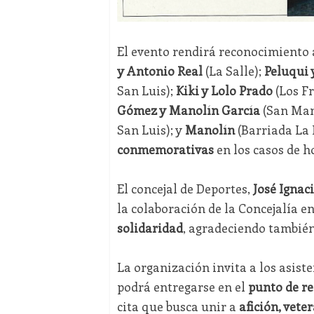
El evento rendirá reconocimiento a 
y Antonio Real
(La Salle);
Peluqui 
San Luis);
Kiki y Lolo Prado
(Los Fr
Gómez y Manolín García
(San Mar
San Luis); y
Manolín
(Barriada La 
conmemorativas
en los casos de 
El concejal de Deportes,
José Ignac
la colaboración de la Concejalía 
solidaridad
, agradeciendo también
La organización invita a los asist
podrá entregarse en el
punto de re
cita que busca unir a
afición, vete