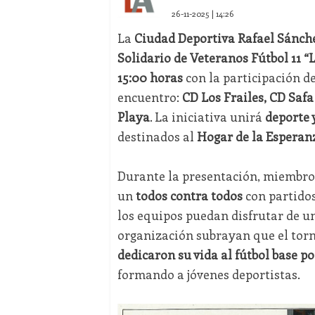
26-11-2025 | 14:26
La
Ciudad Deportiva Rafael Sánch
Solidario de Veteranos Fútbol 11 “L
15:00 horas
con la participación d
encuentro:
CD Los Frailes, CD Safa
Playa
. La iniciativa unirá
deporte 
destinados al
Hogar de la Esperan
Durante la presentación, miembro
un
todos contra todos
con partido
los equipos puedan disfrutar de u
organización subrayan que el torn
dedicaron su vida al fútbol base p
formando a jóvenes deportistas.