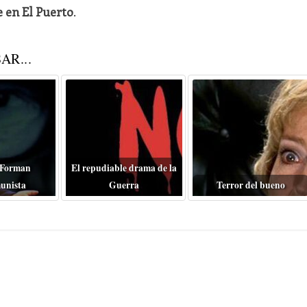
e en El Puerto
.
AR...
 Forman
El repudiable drama de la
unista
Guerra
Terror del bueno