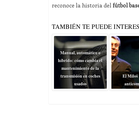
reconoce la historia del
fútbol bas
TAMBIÉN TE PUEDE INTERES
Manual, automático o
híbrido: cómo cambia el
mantenimiento de la
transmisión en coches
El Miloš
usados
anticom