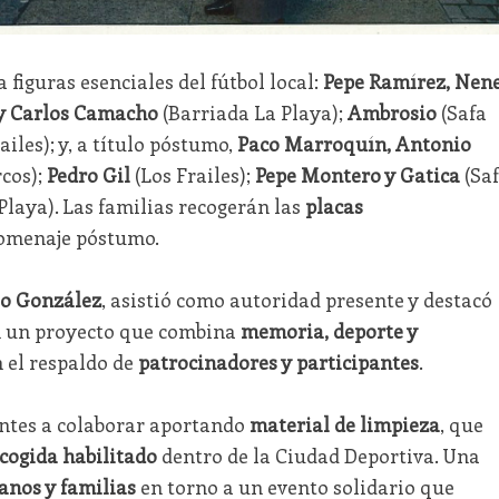
figuras esenciales del fútbol local:
Pepe Ramírez, Nen
y Carlos Camacho
(Barriada La Playa);
Ambrosio
(Safa
ailes); y, a título póstumo,
Paco Marroquín, Antonio
cos);
Pedro Gil
(Los Frailes);
Pepe Montero y Gatica
(Sa
Playa). Las familias recogerán las
placas
homenaje póstumo.
io González
, asistió como autoridad presente y destacó
en un proyecto que combina
memoria, deporte y
 el respaldo de
patrocinadores y participantes
.
entes a colaborar aportando
material de limpieza
, que
cogida habilitado
dentro de la Ciudad Deportiva. Una
ranos y familias
en torno a un evento solidario que