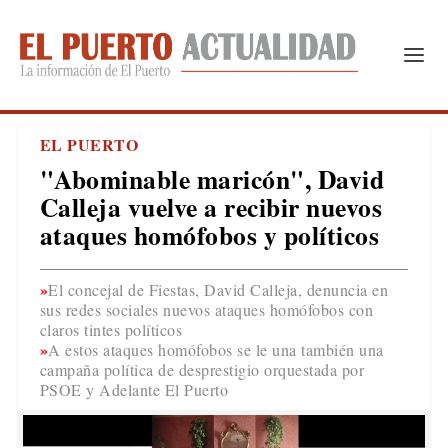
EL PUERTO
"Abominable maricón", David
Calleja vuelve a recibir nuevos
ataques homófobos y políticos
El concejal de Fiestas, David Calleja, denuncia en
sus redes sociales nuevos ataques homófobos con
claros tintes políticos
A estos ataques homófobos se le una también una
campaña política de desprestigio orquestada por
PSOE y Adelante El Puerto