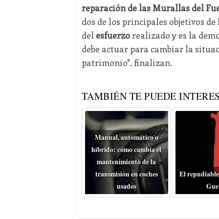
reparación de las Murallas del Fu
dos de los principales objetivos de
del
esfuerzo
realizado y es la demo
debe actuar para cambiar la situaci
patrimonio", finalizan.
TAMBIÉN TE PUEDE INTERES
Manual, automático o
híbrido: cómo cambia el
mantenimiento de la
transmisión en coches
El repudiable
usados
Gue