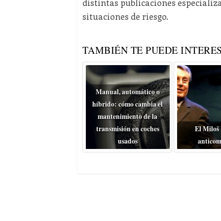
distintas publicaciones especiali
situaciones de riesgo.
TAMBIÉN TE PUEDE INTERES
Manual, automático o
híbrido: cómo cambia el
mantenimiento de la
transmisión en coches
El Miloš
usados
anticom