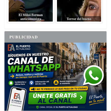
El Miloš Forman
anticomunista
Terror del bueno
PUBLICIDAD