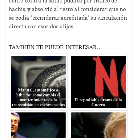
delito contra la salud pública por tráfico de
hachís, y absolvió al resto al considerar que no
se podía "considerar acreditada" su vinculación
directa con esos dos alijos.
TAMBIÉN TE PUEDE INTERESAR...
Manual, automático o
híbrido: cómo cambia el
mantenimiento de la
El repudiable drama de la
transmisión en coches usados
Guerra