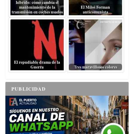
híbrido: cómo cambia el
mantenimiento de la
El Miloš Forman
transmisión en coches usados
anticomunista
El repudiable drama de la
Guerra
Tres maravillosos colores
PUBLICIDAD