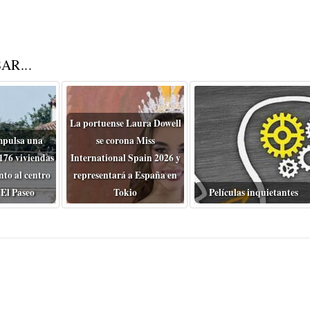
AR...
La portuense Laura Dowell
mpulsa una
se corona Miss
176 viviendas
International Spain 2026 y
nto al centro
representará a España en
 El Paseo
Tokio
Películas inquietantes