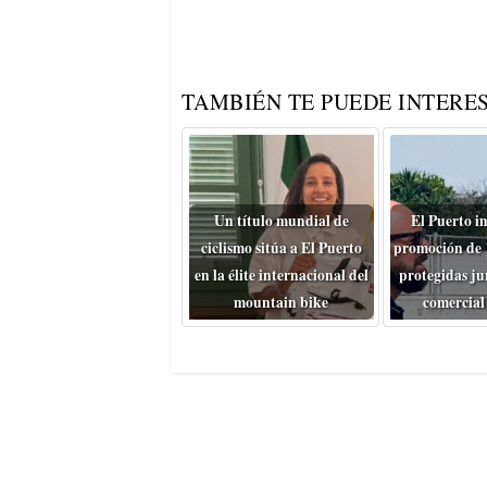
TAMBIÉN TE PUEDE INTERES
Un título mundial de
El Puerto i
ciclismo sitúa a El Puerto
promoción de 
en la élite internacional del
protegidas ju
mountain bike
comercial