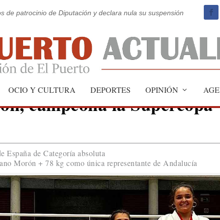
os de patrocinio de Diputación y declara nula su suspensión
OCIO Y CULTURA
DEPORTES
OPINIÓN
AGE
ón, campeona la Supercopa
de España de Categoría absoluta
riano Morón + 78 kg como única representante de Andalucía