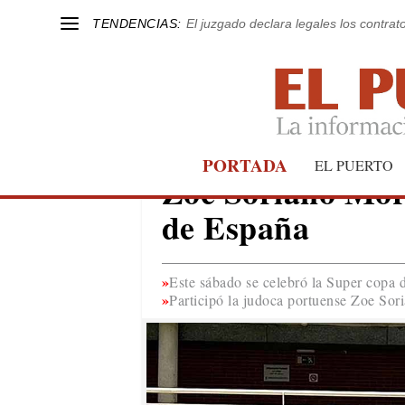
TENDENCIAS:
El juzgado declara legales los contrat
PORTADA
JUDO
EL PUERTO
Zoe Soriano Mor
de España
Este sábado se celebró la Super copa 
Participó la judoca portuense Zoe So