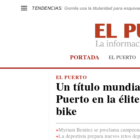
TENDENCIAS:
Gomila usa la titularidad para esquivar
PORTADA
EL PUERTO
EL PUERTO
Un título mundial
Puerto en la élit
bike
Myriam Benítez se proclama campeona
La deportista prepara nuevos retos dep