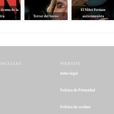
 drama de la
El Miloš Forman
rra
Terror del bueno
anticomunista
SOCIALES
WEBSITE
Aviso legal
Política de Privacidad
Política de cookies