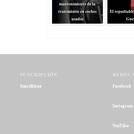
mantenimiento de la
transmisión en coches
El repudiable
usados
Gue
SUSCRIPCIÓN
REDES 
Suscribirse
Facebook
Instagram
YouTube