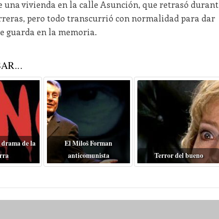
de una vivienda en la calle Asunción, que retrasó durant
arreras, pero todo transcurrió con normalidad para dar
re guarda en la memoria.
AR...
 drama de la
El Miloš Forman
rra
anticomunista
Terror del bueno