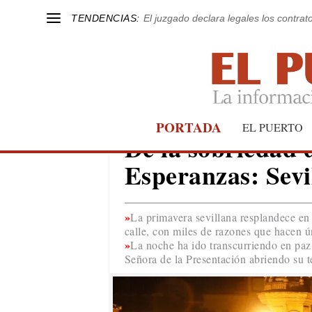
TENDENCIAS:
El juzgado declara legales los contrat
PORTADA
SEVILLA
EL PUERTO
De la sobriedad d
Esperanzas: Sevi
La primavera sevillana resplandece en
calle, con miles de razones que hacen ún
La noche ha ido transcurriendo en paz
Señora de la Presentación abriendo su t