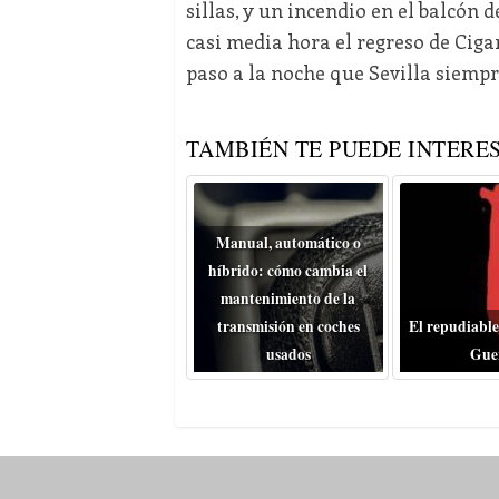
sillas, y un incendio en el balcón 
casi media hora el regreso de Cig
paso a la noche que Sevilla siemp
TAMBIÉN TE PUEDE INTERES
Manual, automático o
híbrido: cómo cambia el
mantenimiento de la
transmisión en coches
El repudiable
usados
Gue