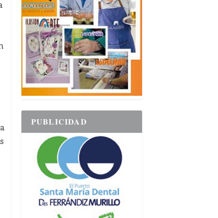
a
n
PUBLICIDAD
la
s