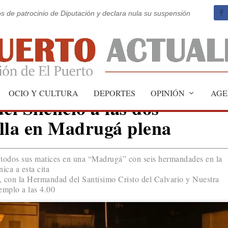
os de patrocinio de Diputación y declara nula su suspensión
OCIO Y CULTURA
DEPORTES
OPINIÓN
AGE
el Silencio a las dos
lla en Madrugá plena
 todos sus matices en una “Madrugá” con seis hermandades en la
ica a esta cita
, con la Hermandad del Santísimo Cristo del Calvario y Nuestra
emplo a las 4.00