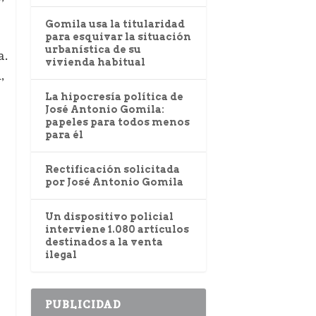
Gomila usa la titularidad
para esquivar la situación
urbanística de su
a.
vivienda habitual
,
La hipocresía política de
José Antonio Gomila:
papeles para todos menos
para él
Rectificación solicitada
por José Antonio Gomila
Un dispositivo policial
interviene 1.080 artículos
destinados a la venta
ilegal
PUBLICIDAD