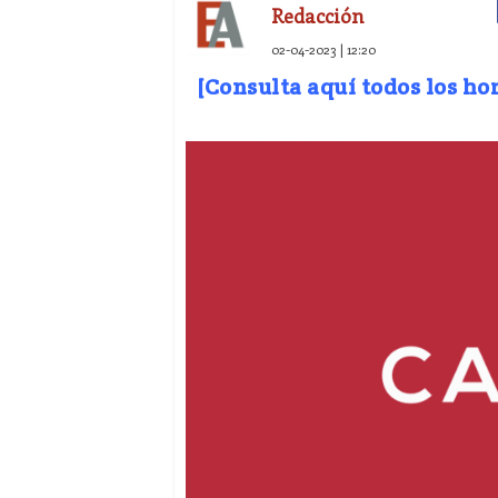
Redacción
02-04-2023 | 12:20
[Consulta aquí todos los ho