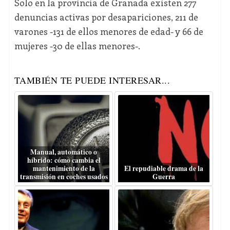
Solo en la provincia de Granada existen 277
denuncias activas por desapariciones, 211 de
varones -131 de ellos menores de edad- y 66 de
mujeres -30 de ellas menores-.
TAMBIÉN TE PUEDE INTERESAR...
Manual, automático o
híbrido: cómo cambia el
mantenimiento de la
El repudiable drama de la
transmisión en coches usados
Guerra