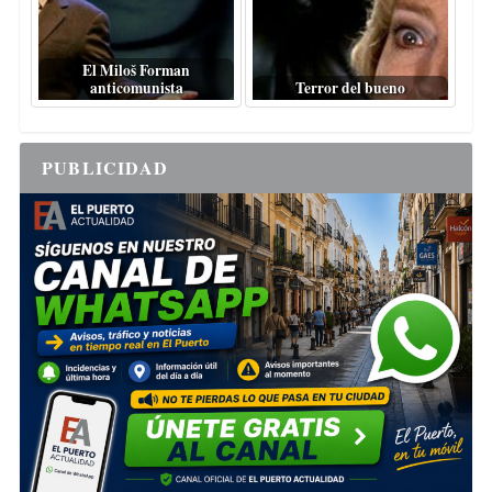
El Miloš Forman
anticomunista
Terror del bueno
PUBLICIDAD