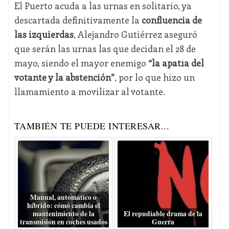
El Puerto acuda a las urnas en solitario, ya
descartada definitivamente la
confluencia de
las izquierdas
, Alejandro Gutiérrez aseguró
que serán las urnas las que decidan el 28 de
mayo, siendo el mayor enemigo
“la apatía del
votante y la abstención”
, por lo que hizo un
llamamiento a movilizar al votante.
TAMBIÉN TE PUEDE INTERESAR...
Manual, automático o
híbrido: cómo cambia el
mantenimiento de la
El repudiable drama de la
transmisión en coches usados
Guerra