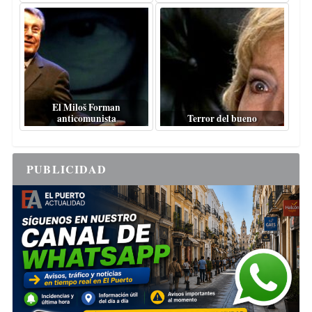
El Miloš Forman
anticomunista
Terror del bueno
PUBLICIDAD