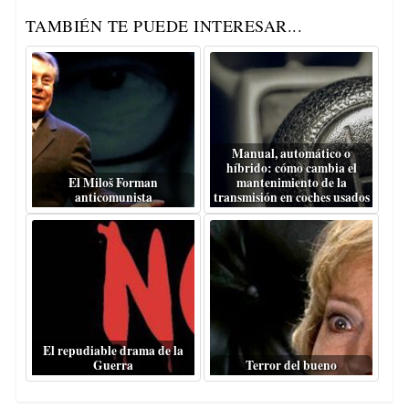
TAMBIÉN TE PUEDE INTERESAR...
Manual, automático o
híbrido: cómo cambia el
El Miloš Forman
mantenimiento de la
anticomunista
transmisión en coches usados
El repudiable drama de la
Guerra
Terror del bueno