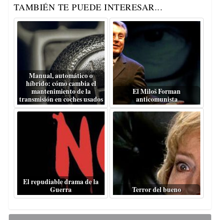
TAMBIÉN TE PUEDE INTERESAR...
Manual, automático o
híbrido: cómo cambia el
mantenimiento de la
El Miloš Forman
transmisión en coches usados
anticomunista
El repudiable drama de la
Guerra
Terror del bueno