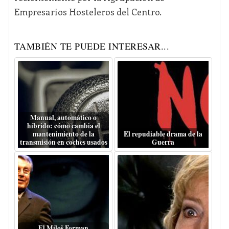
Empresarios Hosteleros del Centro.
TAMBIÉN TE PUEDE INTERESAR...
Manual, automático o
híbrido: cómo cambia el
mantenimiento de la
El repudiable drama de la
transmisión en coches usados
Guerra
El Miloš Forman