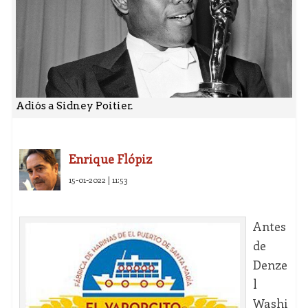
Adiós a Sidney Poitier.
Enrique Flópiz
15-01-2022 | 11:53
Antes
de
Denze
l
Washi