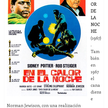
OR
DE
LA
NOC
HE
(1967)
.
Tam
bién
en
1967
el
cana
diens
e
Norman Jewison, con una realización