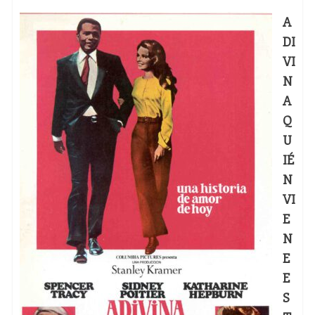
A
DI
VI
N
A
Q
U
IÉ
N
VI
E
N
E
E
S