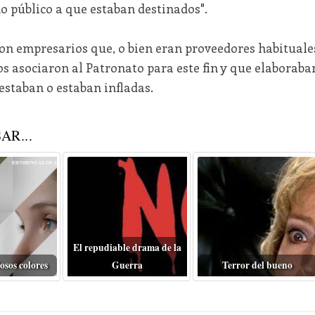
no público a que estaban destinados".
con empresarios que, o bien eran proveedores habituale
os asociaron al Patronato para este fin y que elaboraba
restaban o estaban infladas.
AR...
El repudiable drama de la
osos colores
Guerra
Terror del bueno