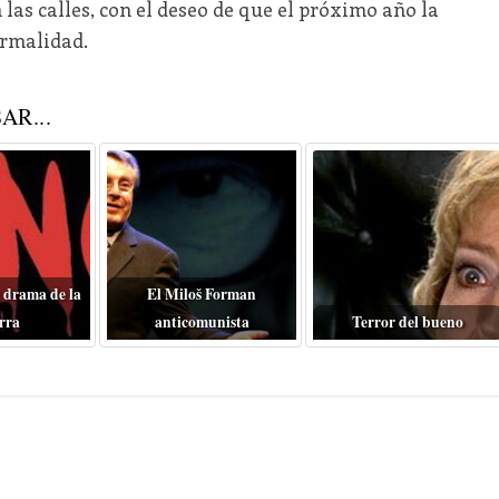
las calles, con el deseo de que el próximo año la
ormalidad.
AR...
 drama de la
El Miloš Forman
rra
anticomunista
Terror del bueno