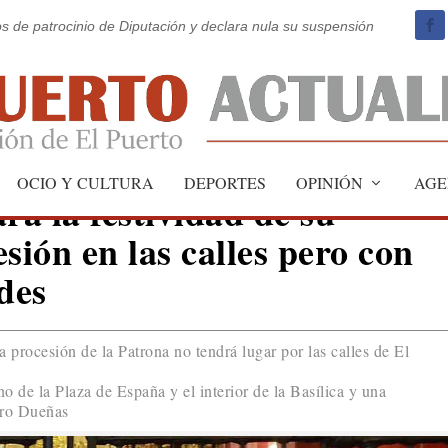
os de patrocinio de Diputación y declara nula su suspensión
OCIO Y CULTURA
DEPORTES
OPINIÓN
AGE
rá la festividad de su
sión en las calles pero con
des
a procesión de la Patrona no tendrá lugar por las calles de El
no de la Plaza de España y el interior de la Basílica y una
tro Dueñas