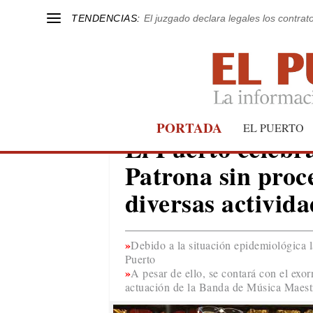
TENDENCIAS:
El juzgado declara legales los contrat
PORTADA
FIESTAS
EL PUERTO
El Puerto celebra
Patrona sin proce
diversas activida
Debido a la situación epidemiológica l
Puerto
A pesar de ello, se contará con el exor
actuación de la Banda de Música Maes