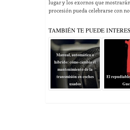
lugar y los exornos que mostrarán 
procesión pueda celebrarse con n
TAMBIÉN TE PUEDE INTERES
Manual, automático o
híbrido: cómo cambia el
mantenimiento de la
transmisión en coches
El repudiable
usados
Gue