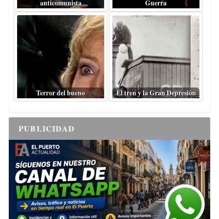
anticomunista
Guerra
Terror del bueno
El tren y la Gran Depresión
PUBLICIDAD