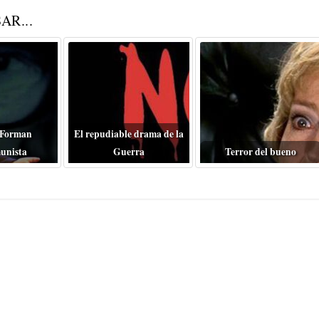
AR...
 Forman
El repudiable drama de la
unista
Guerra
Terror del bueno