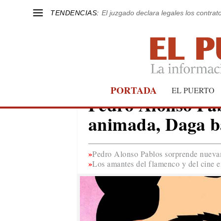
TENDENCIAS:
El juzgado declara legales los contrat
PORTADA
SERIES
EL PUERTO
Pedro Alonso Pab
animada, Daga b
Pedro Alonso Pablos sorprende nueva
Los amantes del flamenco y del cine 