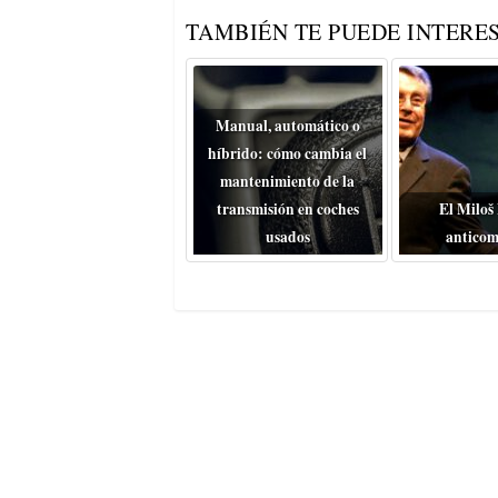
TAMBIÉN TE PUEDE INTERES
Manual, automático o
híbrido: cómo cambia el
mantenimiento de la
transmisión en coches
El Miloš
usados
anticom