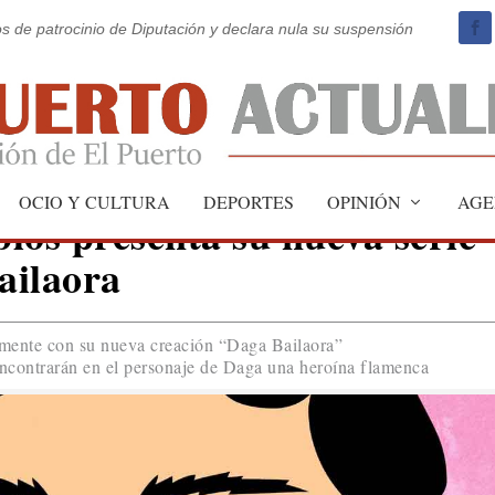
os de patrocinio de Diputación y declara nula su suspensión
OCIO Y CULTURA
DEPORTES
OPINIÓN
AGE
los presenta su nueva serie
ailaora
mente con su nueva creación “Daga Bailaora”
encontrarán en el personaje de Daga una heroína flamenca