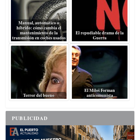
Manual, automático o
híbrido: cómo cambia el
mantenimiento de la
El repudiable drama de la
transmisión en coches usados
Guerra
El Miloš Forman
Terror del bueno
anticomunista
PUBLICIDAD