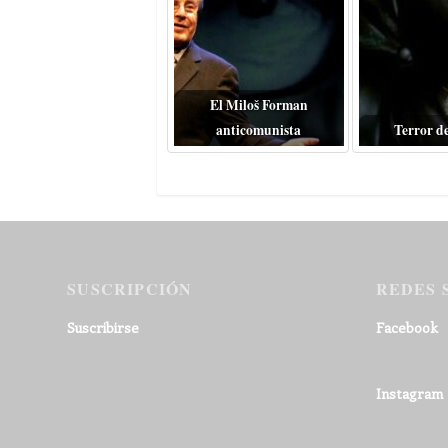
El Miloš Forman
anticomunista
Terror d
SUSCRIPCIÓN
REDES 
Suscribirse
Facebook
Instagram