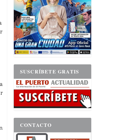
a
r
SUSCRÍBETE GRATIS
la
or
CONTACTO
n