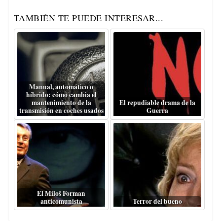
TAMBIÉN TE PUEDE INTERESAR...
Manual, automático o
híbrido: cómo cambia el
mantenimiento de la
El repudiable drama de la
transmisión en coches usados
Guerra
El Miloš Forman
anticomunista
Terror del bueno