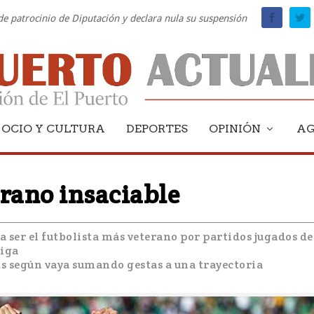
 de patrocinio de Diputación y declara nula su suspensión
OCIO Y CULTURA
DEPORTES
OPINIÓN
A
erano insaciable
ra ser el futbolista más veterano por partidos jugados de
Liga
s según vaya sumando gestas a una trayectoria