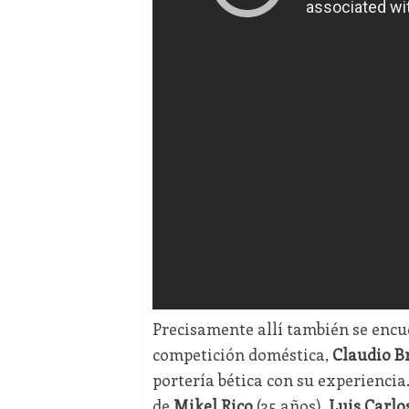
Precisamente allí también se enc
competición doméstica,
Claudio B
portería bética con su experienci
de
Mikel Rico
(35 años),
Luis Carlo