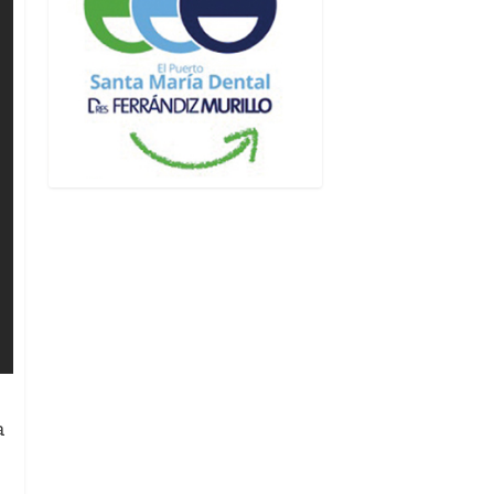
a
s
5