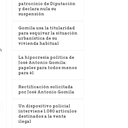
patrocinio de Diputación
y declara nula su
suspensión
Gomila usa la titularidad
para esquivar la situación
urbanística de su
vivienda habitual
n
La hipocresía política de
José Antonio Gomila:
papeles para todos menos
para él
Rectificación solicitada
por José Antonio Gomila
Un dispositivo policial
interviene 1.080 artículos
destinados a la venta
ilegal