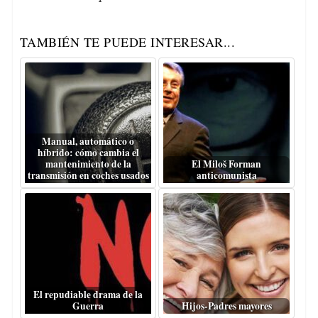
TAMBIÉN TE PUEDE INTERESAR...
Manual, automático o
híbrido: cómo cambia el
mantenimiento de la
El Miloš Forman
transmisión en coches usados
anticomunista
El repudiable drama de la
Guerra
Hijos-Padres mayores